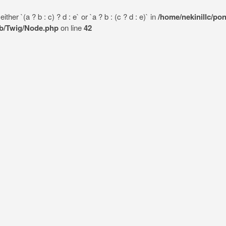
her `(a ? b : c) ? d : e` or `a ? b : (c ? d : e)` in
/home/nekinillc/po
lib/Twig/Node.php
on line
42